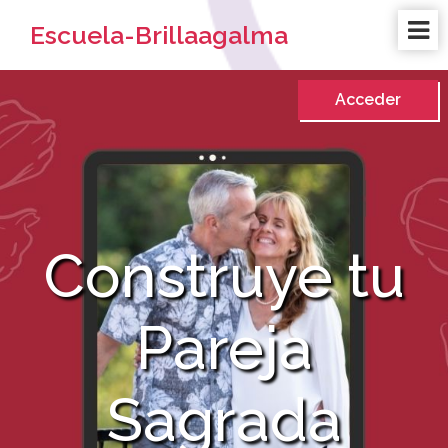
Escuela-Brillaagalma
Acceder
Construye tu
Pareja
Sagrada